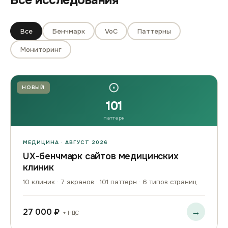
Все исследования
Все
Бенчмарк
VoC
Паттерны
Мониторинг
⊙
НОВЫЙ
101
паттерн
МЕДИЦИНА · АВГУСТ 2026
UX-бенчмарк сайтов медицинских
клиник
10 клиник · 7 экранов · 101 паттерн · 6 типов страниц
→
27 000 ₽
+ НДС