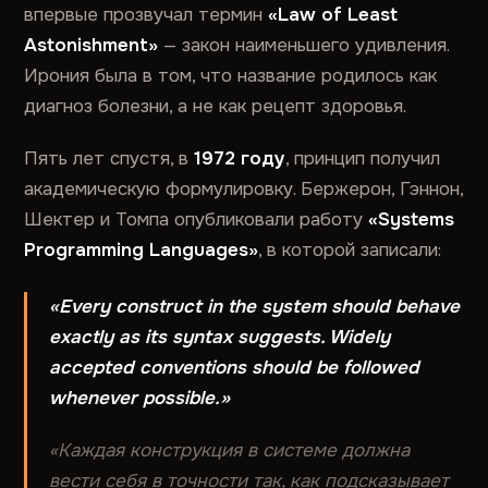
впервые прозвучал термин
«Law of Least
Astonishment»
— закон наименьшего удивления.
Ирония была в том, что название родилось как
диагноз болезни, а не как рецепт здоровья.
Пять лет спустя, в
1972 году
, принцип получил
академическую формулировку. Бержерон, Гэннон,
Шектер и Томпа опубликовали работу
«Systems
Programming Languages»
, в которой записали:
«Every construct in the system should behave
exactly as its syntax suggests. Widely
accepted conventions should be followed
whenever possible.»
«Каждая конструкция в системе должна
вести себя в точности так, как подсказывает