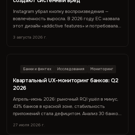
создают системный вред
Instagram убрал кнопку воспроизведения —
вовлечённость выросла. В 2026 году EC назвала
этот дизайн «addictive features» и потребовала
переделать. Вред не попал в метрики. Почему —
3 августа 2026 г.
и что с этим делать.
Банки и финтех
Исследования
Мониторинг
Квартальный UX-мониторинг банков: Q2
2026
Апрель–июнь 2026: рыночный RQI ушёл в минус,
43% банков в красной зоне, стабильность
приложений стала дефицитом. Анализ 30 банков,
127 релизов и семантики отзывов из сторов.
27 июля 2026 г.