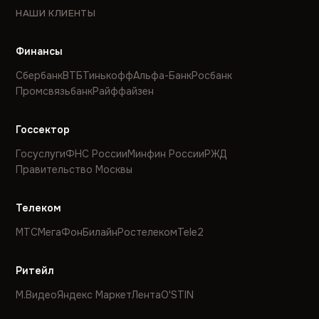
НАШИ КЛИЕНТЫ
Финансы
Сбербанк
ВТБ
Тинькофф
Альфа-Банк
Росбанк
Промсвязьбанк
Райффайзен
Госсектор
Госуслуги
ФНС России
Минфин России
РЖД
Правительство Москвы
Телеком
МТС
МегаФон
Билайн
Ростелеком
Tele2
Ритейл
М.Видео
Яндекс Маркет
Лента
O'STIN