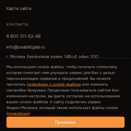
Карта сайта
КОНТАКТЫ
8 800 511-52-48
info@usabilitylab.ru
г. Москва, Берёзовая аллея, 14Бс4, офис 320
Мы используем cookie-файлы, чтобы получить статистику,
ПРЕСС-СЛУЖБА
которая помогает нам улучшить сервис для Вас с целью
персонализации сервисов и предложений. Вы можете
pr@usabilitylab.ru
прочитать
подробнее о cookie-файлах
или изменить
настройки браузера. Продолжая пользоваться сайтом без
изменения настроек, вы даёте согласие на использование
ваших cookie-файлов. К сайту подключен сервис
Яндекс.Метрика, который также использует файлы cookie
© 2006–2026 ООО «ЮЗАБИЛИТИЛАБ»
(
подробнее
).
Правовые
Политика
Авторское
документы
конфиденциальности
право
Принимаю