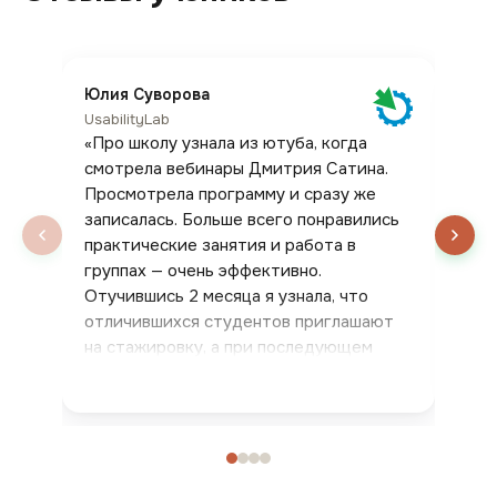
Юлия Суворова
Але
UsabilityLab
Точ
Про школу узнала из ютуба, когда
Мы
смотрела вебинары Дмитрия Сатина.
Usa
Просмотрела программу и сразу же
веб
записалась. Больше всего понравились
и д
практические занятия и работа в
даж
все
группах — очень эффективно.
отк
Отучившись 2 месяца я узнала, что
реш
отличившихся студентов приглашают
мом
на стажировку, а при последующем
успешном трудоустройстве
возвращают деньги за обучение. Я была
одной из таких студентов. Спасибо
UsabilityLab за новую профессию и
любимую работу.