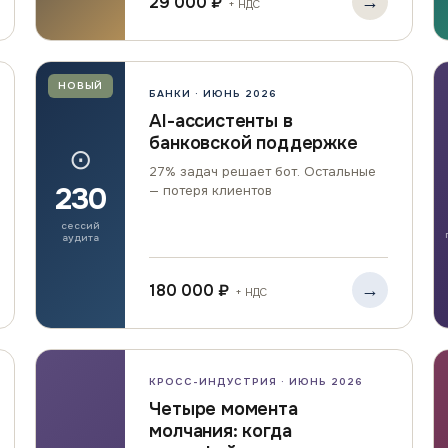
→
29 000 ₽
+ НДС
НОВЫЙ
БАНКИ · ИЮНЬ 2026
AI-ассистенты в
банковской поддержке
⊙
27% задач решает бот. Остальные
230
— потеря клиентов
сессий
аудита
→
180 000 ₽
+ НДС
КРОСС-ИНДУСТРИЯ · ИЮНЬ 2026
Четыре момента
молчания: когда