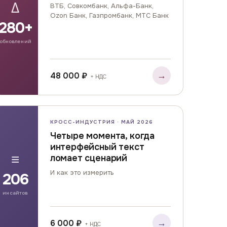
Δ
ВТБ, Совкомбанк, Альфа-Банк,
Ozon Банк, Газпромбанк, МТС Банк
280+
обновлений
→
48 000 ₽
+ НДС
КРОСС-ИНДУСТРИЯ · МАЙ 2026
Четыре момента, когда
интерфейсный текст
≡
ломает сценарий
И как это измерить
206
инсайтов
→
6 000 ₽
+ НДС