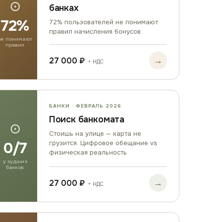
⊙
банках
72%
72% пользователей не понимают
правил начисления бонусов
не понимают
правил
→
27 000 ₽
+ НДС
БАНКИ · ФЕВРАЛЬ 2026
Поиск банкомата
⊙
Стоишь на улице — карта не
0/7
грузится. Цифровое обещание vs
физическая реальность
у худших
банков
→
27 000 ₽
+ НДС