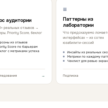
≡
Паттерны из
ос аудитории
лаборатории
0+ реальных отзывов →
Что предсказуемо ломает
ры, Priority Score, беклог
интерфейсах — из сотен
рсоны из отзывов
юзабилити-сессий
iority Score по барьерам
клог с метриками успеха
Инсайты из реальных сес
Метрики по каждому пат
Чеклист для ревью экран
→
следования
Подписка