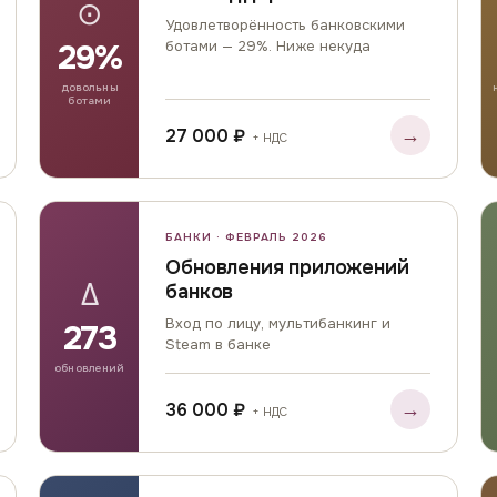
⊙
Удовлетворённость банковскими
29%
ботами — 29%. Ниже некуда
довольны
ботами
→
27 000 ₽
+ НДС
БАНКИ · ФЕВРАЛЬ 2026
Обновления приложений
Δ
банков
Вход по лицу, мультибанкинг и
273
Steam в банке
обновлений
→
36 000 ₽
+ НДС