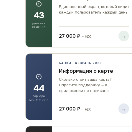
⊙
Единственный экран, который видит
43
каждый пользователь каждый день
удачных
решения
→
27 000 ₽
+ НДС
БАНКИ · ФЕВРАЛЬ 2026
Информация о карте
⊙
Сколько стоит ваша карта?
44
Спросите поддержку — в
приложении не написано
барьера
доступности
→
27 000 ₽
+ НДС