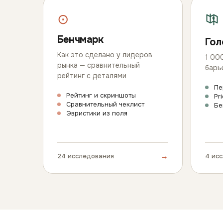
⊙
Бенчмарк
Гол
Как это сделано у лидеров
1 00
рынка — сравнительный
барье
рейтинг с деталями
Пе
Рейтинг и скриншоты
Pr
Сравнительный чеклист
Бе
Эвристики из поля
→
24 исследования
4 ис