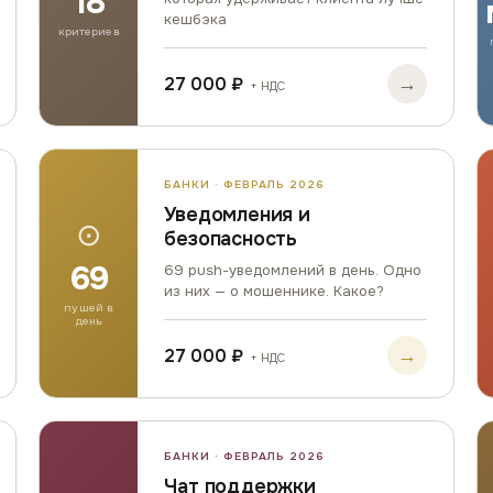
18
кешбэка
критериев
→
27 000 ₽
+ НДС
БАНКИ · ФЕВРАЛЬ 2026
Уведомления и
⊙
безопасность
69
69 push-уведомлений в день. Одно
из них — о мошеннике. Какое?
пушей в
день
→
27 000 ₽
+ НДС
БАНКИ · ФЕВРАЛЬ 2026
Чат поддержки