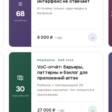
интерфейс не отвечает
≡
И почему только один виден в
68
метриках
инсайтов
→
6 000 ₽
+ НДС
МЕДИЦИНА · МАЙ 2026
VoC-отчёт: барьеры,
паттерны и бэклог для
приложений аптек
Ребёнок с температурой 39,
30
нурофен кончился. Что ломается в
приложении
приложений
→
27 000 ₽
+ НДС