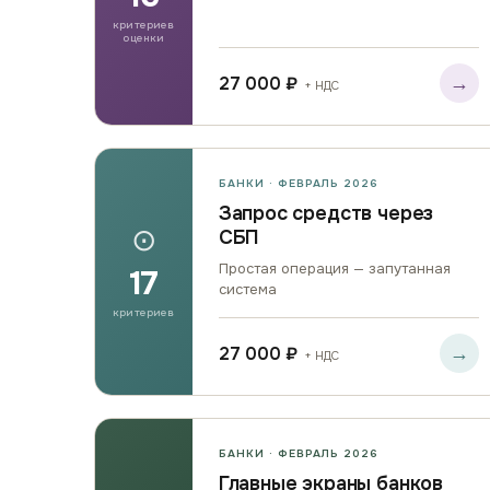
критериев
оценки
→
27 000 ₽
+ НДС
БАНКИ · ФЕВРАЛЬ 2026
Запрос средств через
⊙
СБП
Простая операция — запутанная
17
система
критериев
→
27 000 ₽
+ НДС
БАНКИ · ФЕВРАЛЬ 2026
Главные экраны банков