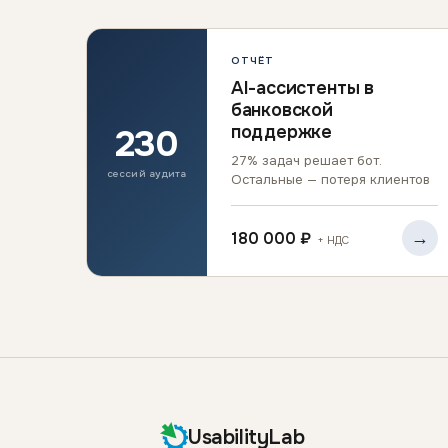
ОТЧЁТ
AI-ассистенты в
банковской
230
поддержке
27% задач решает бот.
сессий аудита
Остальные — потеря клиентов
→
180 000 ₽
+ НДС
UsabilityLab