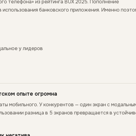
ого телефона» из рейтинга BUX 2025. Пополнение
в использования банковского приложения. Именно поэто
одальное у лидеров
нтском опыте огромна
аты мобильного. У конкурентов — один экран с модальны
ьзовании разница в 5 экранов превращается в устойчи
к негатива