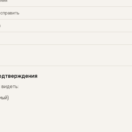
ения
исправить
м
подтверждения
 видеть:
мый)