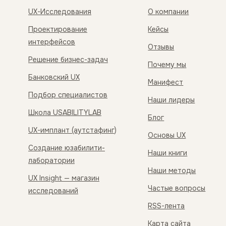
UX-Исследования
О компании
Проектирование
Кейсы
интерфейсов
Отзывы
Решение бизнес-задач
Почему мы
Банковский UX
Манифест
Подбор специалистов
Наши лидеры
Школа USABILITYLAB
Блог
UX-имплант (аутстафинг)
Основы UX
Создание юзабилити-
Наши книги
лаборатории
Наши методы
UX Insight — магазин
Частые вопросы
исследований
RSS-лента
Карта сайта