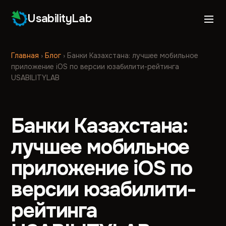
UsabilityLab
Главная
›
Блог
›
Банки Казахстана: лучшее мобильное
приложение iOS по версии юзабилити-рейтинга
USABILITYLAB
Банки Казахстана:
лучшее мобильное
приложение iOS по
версии юзабилити-
рейтинга