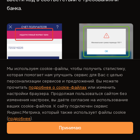
банка.
Мы используем cookie-файлы, чтобы получить статистику,
которая помогает нам улучшить сервис для Вас с целью
персонализации сервисов и предложений. Вы можете
Пример проблемного (слева) и удачного
прочитать
подробнее о cookie-файлах
или изменить
настройки браузера. Продолжая пользоваться сайтом без
(справа) сообщений об ошибках. Из сообщения
изменения настроек, вы даёте согласие на использование
слева непонятно, как исправить ошибку.
ваших cookie-файлов. К сайту подключен сервис
Сообщение справа сразу дает понять, в чем
Яндекс.Метрика, который также использует файлы cookie
(
подробнее
).
причина ошибки и как ее устранить.
Принимаю