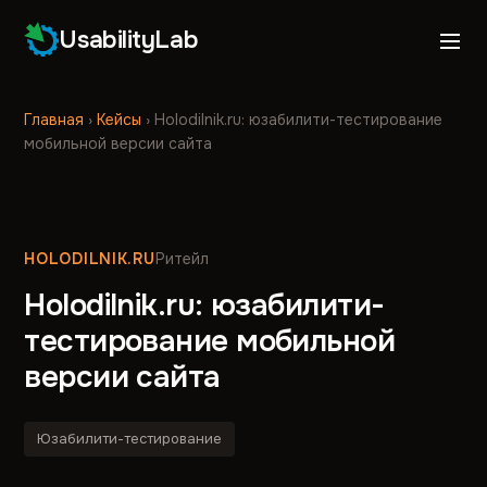
UsabilityLab
Главная
›
Кейсы
›
Holodilnik.ru: юзабилити-тестирование
мобильной версии сайта
HOLODILNIK.RU
Ритейл
Holodilnik.ru: юзабилити-
тестирование мобильной
версии сайта
Юзабилити-тестирование