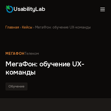
UsabilityLab
Главная
›
Кейсы
›
МегаФон: обучение UX-команды
МЕГАФОН
Телеком
МегаФон: обучение UX-
команды
Обучение