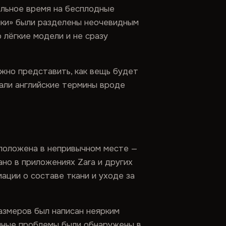
ельное время на бесплодные
вики» были разделены неочевидным
 лёгкие модели и не сразу
жно представить, как вещь будет
жали английские термины вроде
сположена в непривычном месте —
но в приложениях Zara и других
ации о составе ткани и уходе за
азмеров был написан неярким
гичные проблемы были обнаружены в