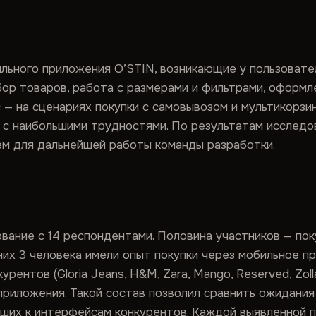
льного приложения O’STIN, возникающие у пользовате
бор товаров, работа с размерами и фильтрами, оформл
 — на сценариях покупки с самовывозом и мультикорзи
ь с наибольшими трудностями. По результатам исслед
ем для дальнейшей работы команды разработки.
ание с 14 респондентами. Половина участников — пок
 них 3 человека имели опыт покупки через мобильное п
рентов (Gloria Jeans, H&M, Zara, Mango, Reserved, Zol
риложения. Такой состав позволил сравнить ожидания
ших к интерфейсам конкурентов. Каждой выявленной 