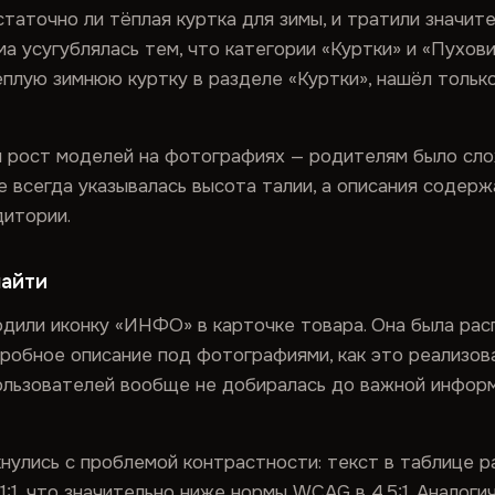
статочно ли тёплая куртка для зимы, и тратили значит
ма усугублялась тем, что категории «Куртки» и «Пухо
плую зимнюю куртку в разделе «Куртки», нашёл только
н рост моделей на фотографиях — родителям было сло
е всегда указывалась высота талии, а описания содер
дитории.
найти
ходили иконку «ИНФО» в карточке товара. Она была ра
обное описание под фотографиями, как это реализова
пользователей вообще не добиралась до важной информ
улись с проблемой контрастности: текст в таблице р
1:1, что значительно ниже нормы WCAG в 4.5:1. Анало