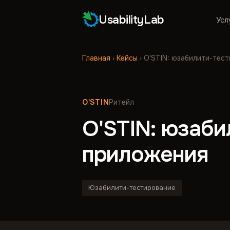
UsabilityLab
Усл
Главная
›
Кейсы
›
O'STIN: юзабилити-тес
O'STIN
Ритейл
O'STIN: юзаб
приложения
Юзабилити-тестирование