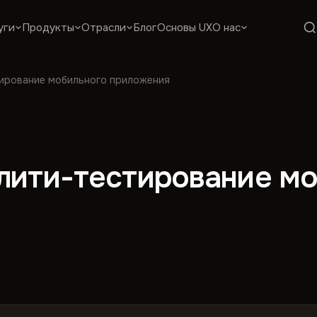
уги
Продукты
Отрасли
Блог
Основы UX
О нас
тирование мобильного приложения
илити-тестирование м