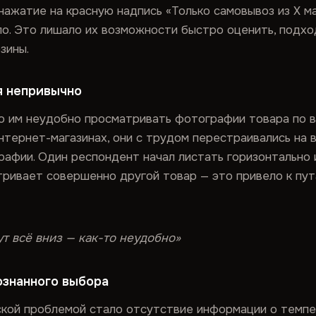
нажатие на красную надпись «Только самовывоз из X м
ло. Это лишало их возможности быстро оценить, подхо
зины.
я непривычно
то им неудобно просматривать фотографии товара по в
интернет-магазинах, они с трудом перестраивались на 
афии. Один респондент начал листать горизонтально 
тривает совершенно другой товар — это привело к пу
ут всё вниз — как-то неудобно»
ознанного выбора
еской проблемой стало отсутствие информации о темп