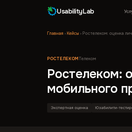
UsabilityLab
Усл
Главная
›
Кейсы
›
Ростелеком: оценка ли
РОСТЕЛЕКОМ
Телеком
Ростелеком: о
мобильного п
Экспертная оценка
Юзабилити-тестир