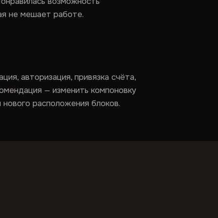
Понравилась возможность
ая не мешает работе.
ия, авторизация, привязка счёта,
комендация — изменить компоновку
ы нового расположения блоков.