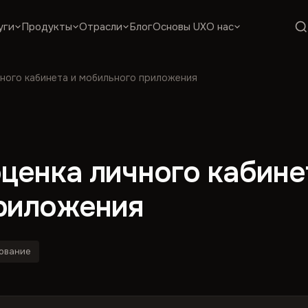
уги
Продукты
Отрасли
Блог
Основы UX
О нас
чного кабинета и мобильного приложения
ценка личного кабине
риложения
ование