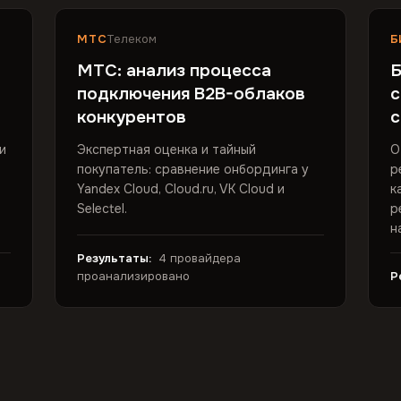
МТС
Телеком
Б
МТС: анализ процесса
Б
подключения B2B-облаков
с
конкурентов
с
и
Экспертная оценка и тайный
О
покупатель: сравнение онбординга у
р
Yandex Cloud, Cloud.ru, VK Cloud и
к
Selectel.
р
н
Результаты:
4 провайдера
проанализировано
Р