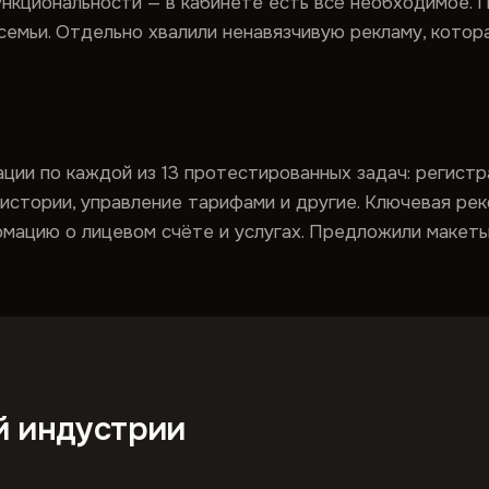
нкциональности — в кабинете есть всё необходимое. 
 семьи. Отдельно хвалили ненавязчивую рекламу, котор
ии по каждой из 13 протестированных задач: регистрац
 истории, управление тарифами и другие. Ключевая ре
ормацию о лицевом счёте и услугах. Предложили макет
й индустрии