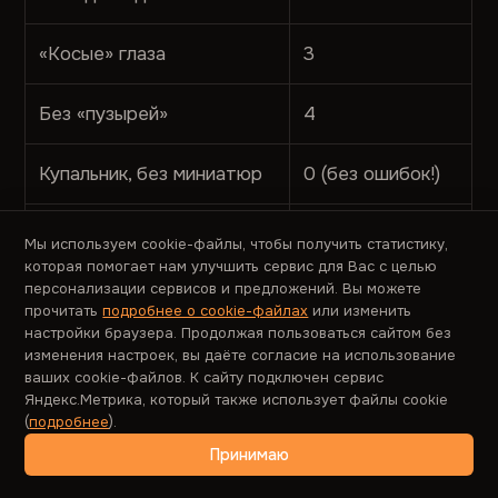
«Косые» глаза
3
Без «пузырей»
4
Купальник, без миниатюр
0 (без ошибок!)
Купальник, с миниатюрами
2
Мы используем cookie-файлы, чтобы получить статистику,
которая помогает нам улучшить сервис для Вас с целью
персонализации сервисов и предложений. Вы можете
Романтическая пара
4
прочитать
подробнее о cookie-файлах
или изменить
настройки браузера. Продолжая пользоваться сайтом без
Как видим, девушки
изменения настроек, вы даёте согласие на использование
ваших cookie-файлов. К сайту подключен сервис
(оранжевый цвет на
Яндекс.Метрика, который также использует файлы cookie
диаграмме) на первый,
(
подробнее
).
перенасыщенный
Принимаю
элементами