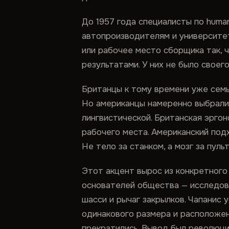
До 1957 года специалисты по huma
автопроизводителям и университет
или рабочее место сборщика так, 
результатами. У них не было своег
Британцы к тому времени уже семь
Но американцы намеренно выбрали 
лингвистической. Британская эрго
рабочего места. Американский под
Не тело за станком, а мозг за пуль
Этот акцент вырос из конкретного
основателей общества — исследова
шасси и рычаг закрылков. Чапанис 
одинакового размера и расположен
прекратились. Вывод был революц