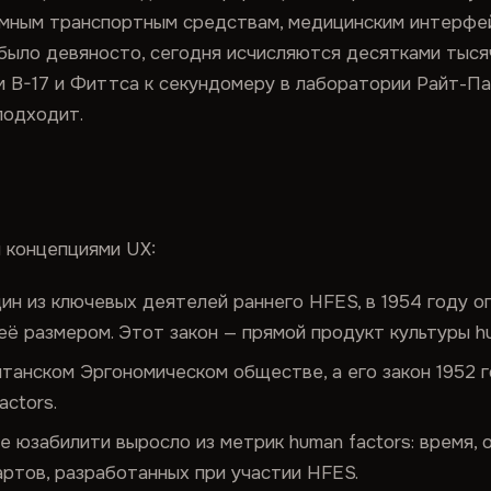
мным транспортным средствам, медицинским интерфей
 было девяносто, сегодня исчисляются десятками тысяч
ам B-17 и Фиттса к секундомеру в лаборатории Райт-Па
подходит.
 концепциями UX:
ин из ключевых деятелей раннего HFES, в 1954 году о
её размером. Этот закон — прямой продукт культуры hu
итанском Эргономическом обществе, а его закон 1952 
ctors.
е юзабилити выросло из метрик human factors: время, 
артов, разработанных при участии HFES.