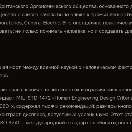
 британского Эргономического общества, основанного
щество с самого начала было ближе к промышленности
aboratories, General Electric. Это определило практиче
овать; не только понимать человека, но и создавать дл
шая мост между военной наукой о человеческом факто
пов.
ировала знания о возможностях и ограничениях челов
арт MIL-STD-1472 «Human Engineering Design Criteria f
 в 1960-х, содержал тысячи рекомендаций: размеры кноп
 контраст дисплеев, допустимые уровни шума. Этот ст
 ISO 9241 — международный стандарт юзабилити, опре