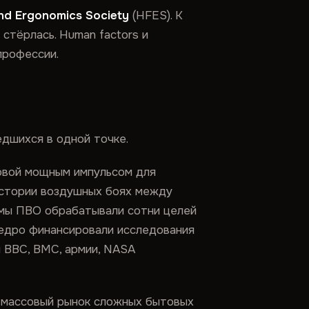
nd Ergonomics Society
(HFES). К
стёрлась. Human factors и
профессии.
едшихся в одной точке.
ровой мощным импульсом для
 истории воздушных боях между
емы ПВО обрабатывали сотни целей
едро финансировали исследования
и ВВС, ВМС, армии, NASA
 массовый рынок сложных бытовых