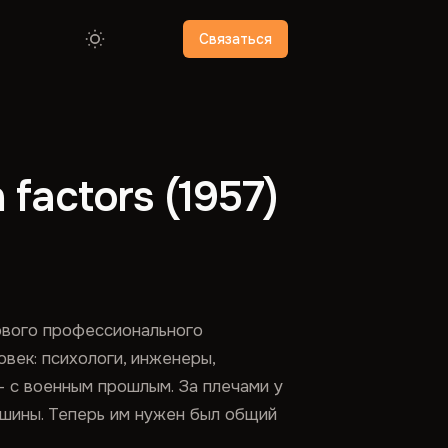
Связаться
actors (1957)
ового профессионального
овек: психологи, инженеры,
— с военным прошлым. За плечами у
ашины. Теперь им нужен был общий