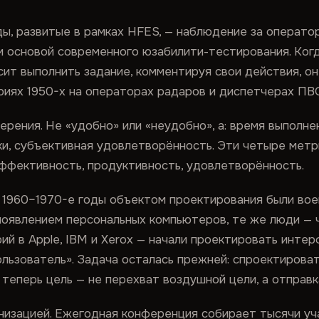
, развитые в рамках HFES, — наблюдение за операто
и основой современного юзабилити-тестирования. Ког
ит выполнить задание, комментируя свои действия, он
иях 1950-х на операторах радаров и диспетчерах ПВ
рения. Не «удобно» или «неудобно», а: время выполне
ки, субъективная удовлетворённость. Эти четыре мет
эффективность, продуктивность, удовлетворённость.
 1960–1970-е годы объектом проектирования были во
 с появлением персональных компьютеров, те же люди — 
й в Apple, IBM и Xerox — начали проектировать инте
льзователь». Задача осталась прежней: спроектировать
о теперь цель — не перехват воздушной цели, а отправк
изацией. Ежегодная конференция собирает тысячи уча