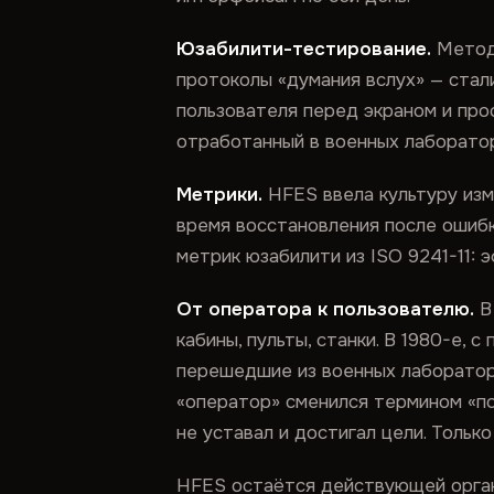
Юзабилити-тестирование.
Методы
протоколы «думания вслух» — стал
пользователя перед экраном и прос
отработанный в военных лаборатор
Метрики.
HFES ввела культуру изме
время восстановления после ошиб
метрик юзабилити из ISO 9241-11: 
От оператора к пользователю.
В
кабины, пульты, станки. В 1980-е,
перешедшие из военных лаборатори
«оператор» сменился термином «по
не уставал и достигал цели. Тольк
HFES остаётся действующей орган