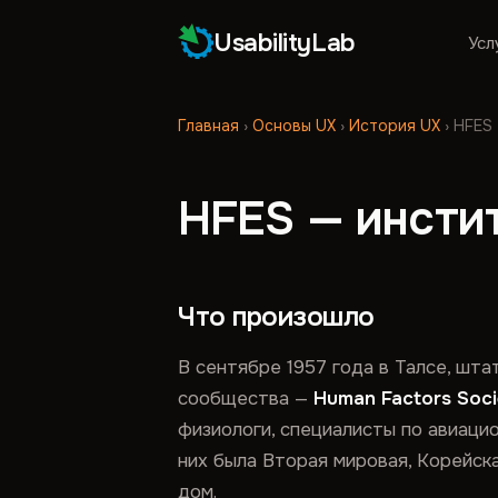
UsabilityLab
Усл
Главная
›
Основы UX
›
История UX
›
HFES 
HFES — инстит
Что произошло
В сентябре 1957 года в Талсе, шт
сообщества —
Human Factors Soci
физиологи, специалисты по авиацио
них была Вторая мировая, Корейск
дом.