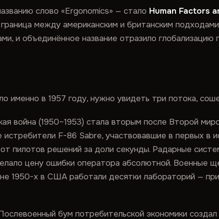
названию слово «Ergonomics» — стало
Human Factors a
граница между американским и британским подходами 
ами, и объединённое название отразило глобализацию 
о именно в 1957 году, нужно увидеть три потока, сош
ая война (1950–1953) стала вторым после Второй ми
ые истребители F-86 Sabre, участвовавшие в первых в
 от пилотов решений за доли секунды. Радарные сист
елало цену ошибки оператора абсолютной. Военные щ
ине 1950-х в США работали десятки лабораторий — пр
Послевоенный бум потребительской экономики создал