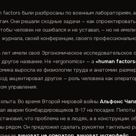
n factors были разбросаны по военным лабораториям, 
ам. Они решали сходные задачи — как спроектировать 
чтобы человек не ошибался и не уставал, — но не име
о журнала, своей конференции, своего профессиональн
 лет имели своё Эргономическое исследовательское о
другое название. Не «ergonomics» — а
«human factors
номика выросла из физиологии труда и анатомии: разме
ход акцентировал другое — роль человека как операто
том управления.
 опыта. Во время Второй мировой войны
Альфонс Чап
л аварии бомбардировщиков B-17 на посадке. Пилоты
установил, что проблема не в людях, а в конструкции: 
ы рядом. Он предложил сделать рукоятки тактильно р
ионным:
виноват не оператор, виноват интерфейс.