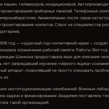
ых машин, телевизоров, кондиционеров. Автопроизводи
я проектирования приборных панелей. Телефонные ком
меронабирателях. Авиакомпании, после серии катастр
 проектирование кокпитов. Спрос на специалистов рос
критериев.
956 год — «чудесный год» когнитивной науки — создал
показала ограничения рабочей памяти. Работы Фиттса
рмации Шеннона предоставила язык для описания чело
ь лет запрещавший изучение «чёрного ящика» сознания
чный аппарат, позволявший не просто описывать проб
ь их.
лало институционализацию неизбежной. Военные лабор
а задачи и финансирование. Академия поставляла тео
тала такой организацией.