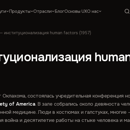
уги
Продукты
Отрасли
Блог
Основы UX
О нас
— институционализация human factors (1957)
уционализация human f
ат Оклахома, состоялась учредительная конференция н
ety of America
. В зале собрались около девяноста чел
нной медицине. Люди в костюмах и галстуках, многие 
ая война и десятилетие работы на стыке человека и м