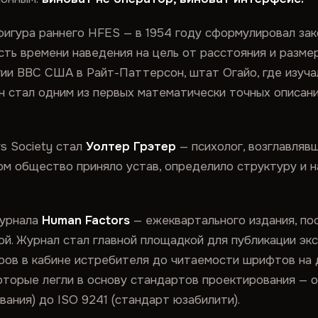
игура раннего HFES — в 1954 году сформулировал зако
ть времени наведения на цель от расстояния и размер
ии ВВС США в Райт-Паттерсон, штат Огайо, где изуч
кон стал одним из первых математически точных описа
s Society стал
Уолтер Грэтер
— психолог, возглавляв
вом общество приняло устав, определило структуру и 
журнала
Human Factors
— ежеквартального издания, по
ой. Журнал стал главной площадкой для публикации эк
ров в кабине истребителя до читаемости шрифтов на 
которые легли в основу стандартов проектирования — 
ания) до ISO 9241 (стандарт юзабилити).