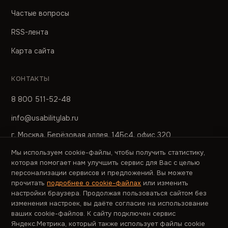
Частые вопросы
RSS-лента
Карта сайта
КОНТАКТЫ
8 800 511-52-48
info@usabilitylab.ru
г. Москва, Берёзовая аллея, 14Бс4, офис 320
Мы используем cookie-файлы, чтобы получить статистику,
ПРЕСС-СЛУЖБА
которая помогает нам улучшить сервис для Вас с целью
персонализации сервисов и предложений. Вы можете
pr@usabilitylab.ru
прочитать
подробнее о cookie-файлах
или изменить
настройки браузера. Продолжая пользоваться сайтом без
изменения настроек, вы даёте согласие на использование
ваших cookie-файлов. К сайту подключен сервис
Яндекс.Метрика, который также использует файлы cookie
© 2006–2026 ООО «ЮЗАБИЛИТИЛАБ»