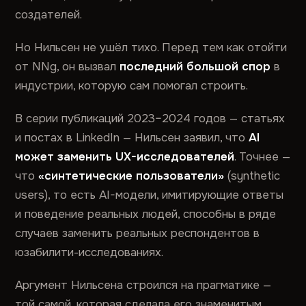
создателей.
Но Нильсен не ушёл тихо. Перед тем как отойти
от NNg, он вызвал
последний большой спор
в
индустрии, которую сам помогал строить.
В серии публикаций 2023–2024 годов — статьях
и постах в LinkedIn — Нильсен заявил, что
AI
может заменить UX-исследователей
. Точнее —
что
«синтетические пользователи»
(synthetic
users), то есть AI-модели, имитирующие ответы
и поведение реальных людей, способны в ряде
случаев заменить реальных респондентов в
юзабилити-исследованиях.
Аргумент Нильсена строился на прагматике —
той самой, которая сделала его знаменитым