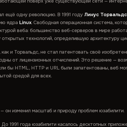
работающей поверх уже существующей сети — интерне
л ещё одну революцию. В 1991 году
Линус Торвальдс
сию ядра
Linux
. Свободная операционная система, кот
ктурой веба: большинство веб-серверов в мире работа
у открытых технологий, определившую архитектуру ци
 как и Торвальдс, не стал патентовать своё изобретен
бодны от лицензионных отчислений. Это решение — воз
Если бы HTML, HTTP и URL были запатентованы, веб мо
ытой средой для всех.
 — он изменил масштаб и природу проблем юзабилити.
.
До 1991 года юзабилити касалось десктопных прилож