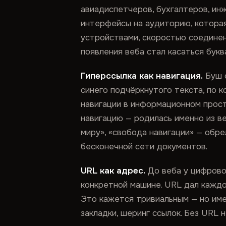
авиадиспетчеров, бухгалтеров, инж
интерфейсы на аудиторию, которая
устройствами, скоростью соедине
появления веба стал касаться букв
Гиперссылка как навигация.
Буш о
синего подчёркнутого текста, по 
навигации в информационном прост
навигацию — родилась именно из в
миру», «свобода навигации» — обре
бесконечной сети документов.
URL как адрес.
До веба у цифровог
конкретной машине. URL дал каждо
Это кажется тривиальным — но им
закладки, шеринг ссылок. Без URL н