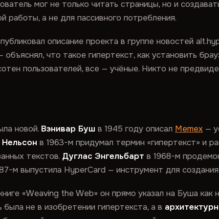
ватель мог не только читать страницы, но и создават
й работы, а не для пассивного потребления.
убликовал описание проекта в группе новостей alt.hy
 объяснял, что такое гипертекст, как установить брауз
сотен пользователей, все — учёные. Никто не предвид
ыла новой.
Вэнивар Буш
в 1945 году описал
Memex
— у
 Нельсон
в 1963-м придумал термин «гипертекст» и р
занных текстов.
Дуглас Энгельбарт
в 1968-м продемо
987-м выпустила HyperCard — инструмент для создания 
книге «Weaving the Web» он прямо указал на Буша как 
 была не в изобретении гипертекста, а в
архитектур