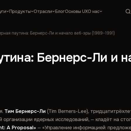
уги
Продукты
Отрасли
Блог
Основы UX
О нас
рная паутина: Бернерс-Ли и начало веб-эры (1989–1991)
утина: Бернерс-Ли и н
я.
Тим Бернерс-Ли
(Tim Berners-Lee), тридцатитрёхле
организации ядерных исследований, — кладёт на стол
t: A Proposal»
— «Управление информацией: предложе