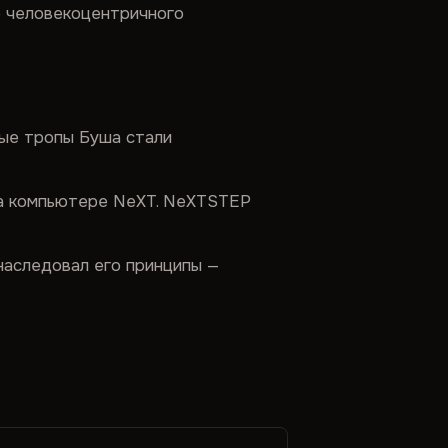
 человекоцентричного
ые тропы Буша стали
на компьютере NeXT. NeXTSTEP
наследовал его принципы —