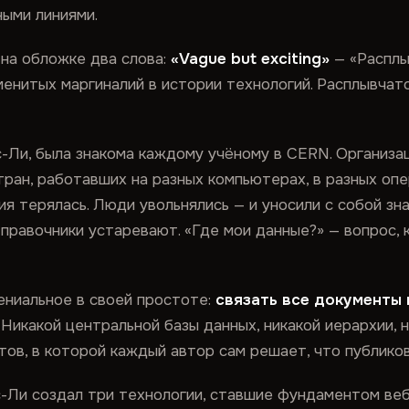
ными линиями.
л на обложке два слова:
«Vague but exciting»
— «Расплы
менитых маргиналий в истории технологий. Расплывча
Ли, была знакома каждому учёному в CERN. Организа
тран, работавших на разных компьютерах, в разных оп
терялась. Люди увольнялись — и уносили с собой знан
 Справочники устаревают. «Где мои данные?» — вопрос,
ениальное в своей простоте:
связать все документы
Никакой центральной базы данных, никакой иерархии, н
ов, в которой каждый автор сам решает, что публикова
-Ли создал три технологии, ставшие фундаментом веб