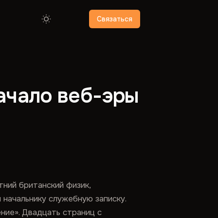
Связаться
ачало веб-эры
тний британский физик,
 начальнику служебную записку.
ние». Двадцать страниц с