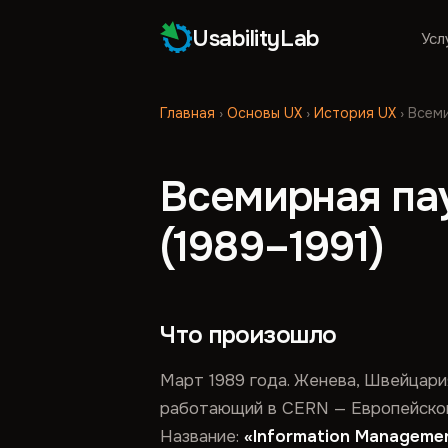
UsabilityLab
Усл
Главная
›
Основы UX
›
История UX
›
Всеми
Всемирная па
(1989–1991)
Что произошло
Март 1989 года. Женева, Швейцари
работающий в CERN — Европейской 
Название:
«Information Managemen