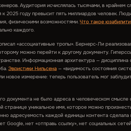
енеров. Аудитория исчислялась тысячами, в крайнем с
 к 2025 году превысит пять миллиардов человек. Люди
ния, физическими возможностями.
Что такое юзабилити
ально каждого.
писал «ассоциативные тропы». Бернерс-Ли реализовал
которому можно перейти к другому документу. Гиперс
ранстве. Информационная архитектура — дисциплина о 
еба.
Эвристики Нильсена
— «видимость состояния систе
ли новое измерение: теперь пользователь мог заблудит
о документа не было адреса в человеческом смысле сл
й странице уникальное имя, которое можно произнести
енно адресуемость каждой единицы контента сделала
ет Google, нет «отправь ссылку», нет социальных сетей