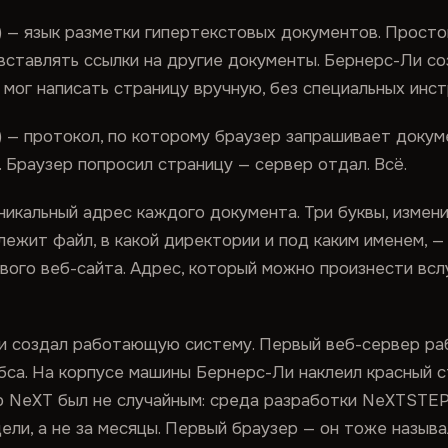
) — язык разметки гипертекстовых документов. Просто
, вставлять ссылки на другие документы. Бернерс-Ли 
мог написать страницу вручную, без специальных инс
l) — протокол, по которому браузер запрашивает докум
. Браузер попросил страницу — сервер отдал. Всё.
уникальный адрес каждого документа. Три буквы, измен
лежит файл, в какой директории и под каким именем, —
ого веб-сайта. Адрес, который можно произнести вслу
и создал работающую систему. Первый веб-сервер р
бса. На корпусе машины Бернерс-Ли наклеил красный с
 NeXT был не случайным: среда разработки NeXTSTEP
ели, а не за месяцы. Первый браузер — он тоже назыв