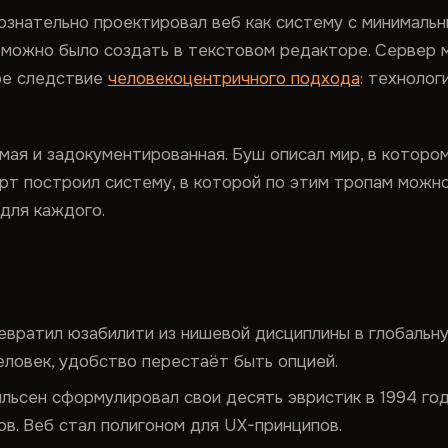
знательно проектировал веб как систему с минималь
у можно было создать в текстовом редакторе. Сервер
ое следствие
человекоцентричного подхода
: технолог
мая и задокументированная. Буш описал мир, в которо
рт построил систему, в которой по этим тропам можно
для каждого.
евратил юзабилити из нишевой дисциплины в глобальн
еловек, удобство перестаёт быть опцией.
льсен сформулировал свои десять эвристик в 1994 год
в. Веб стал полигоном для UX-принципов.