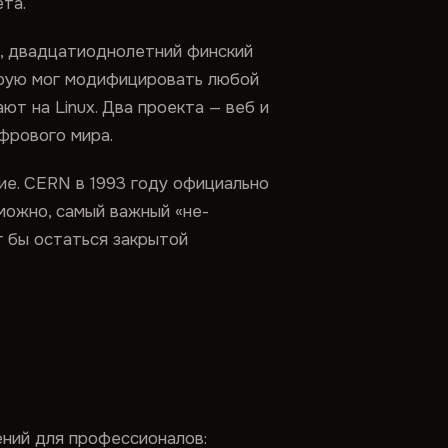
та.
, двадцатиоднолетний финский
орую мог модифицировать любой
ют на Linux. Два проекта — веб и
фрового мира.
ие. CERN в 1993 году официально
можно, самый важный «не-
г бы остаться закрытой
ений для профессионалов: