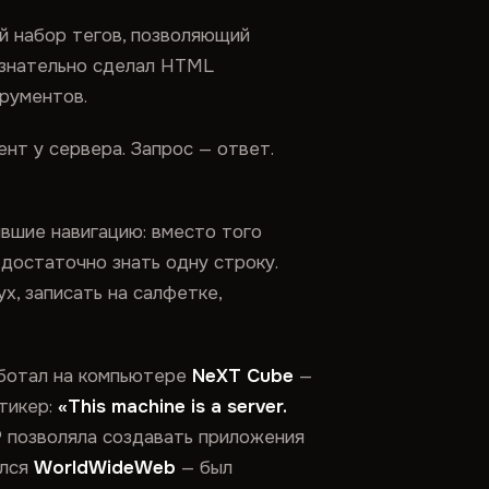
й набор тегов, позволяющий
сознательно сделал HTML
трументов.
ент у сервера. Запрос — ответ.
ившие навигацию: вместо того
 достаточно знать одну строку.
х, записать на салфетке,
аботал на компьютере
NeXT Cube
—
тикер:
«This machine is a server.
 позволяла создавать приложения
ался
WorldWideWeb
— был