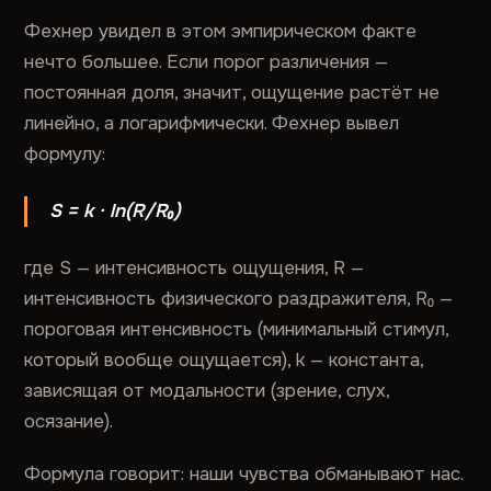
Фехнер увидел в этом эмпирическом факте
нечто большее. Если порог различения —
постоянная доля, значит, ощущение растёт не
линейно, а логарифмически. Фехнер вывел
формулу:
S = k · ln(R/R₀)
где S — интенсивность ощущения, R —
интенсивность физического раздражителя, R₀ —
пороговая интенсивность (минимальный стимул,
который вообще ощущается), k — константа,
зависящая от модальности (зрение, слух,
осязание).
Формула говорит: наши чувства обманывают нас.