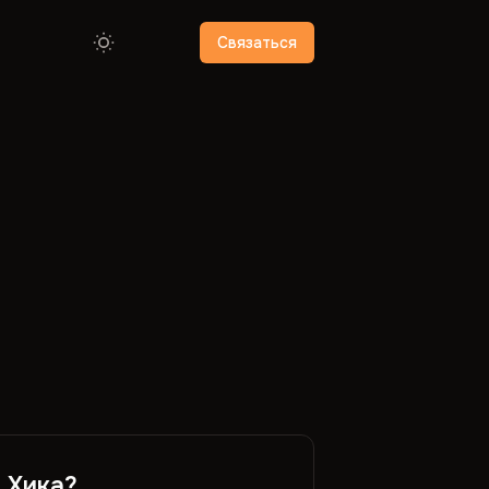
Связаться
 Хика?