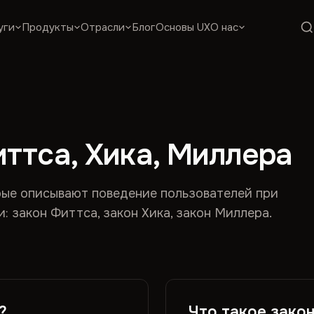
уги
Продукты
Отрасли
Блог
Основы UX
О нас
ттса, Хика, Миллера
рые описывают поведение пользователей при
 закон Фиттса, закон Хика, закон Миллера.
?
Что такое закон