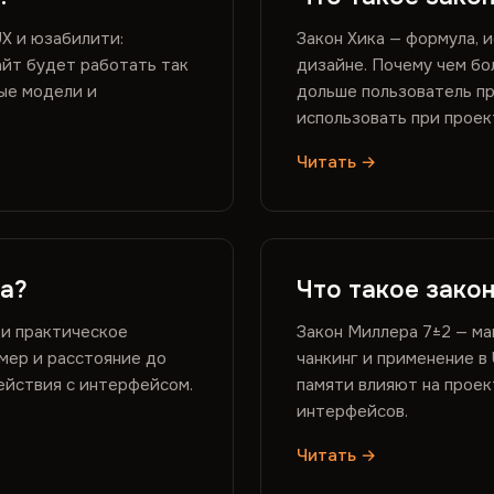
UX и юзабилити:
Закон Хика — формула, 
айт будет работать так
дизайне. Почему чем бо
ные модели и
дольше пользователь пр
использовать при проек
Читать →
са?
Что такое зако
 и практическое
Закон Миллера 7±2 — ма
мер и расстояние до
чанкинг и применение в
ействия с интерфейсом.
памяти влияют на проек
интерфейсов.
Читать →