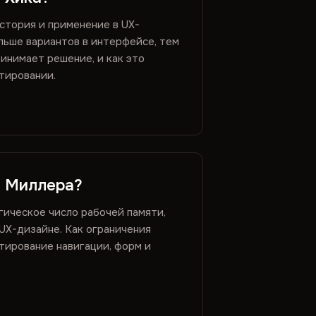
история и применение в UX-
льше вариантов в интерфейсе, тем
инимает решение, и как это
тировании.
н Миллера?
гическое число рабочей памяти,
 UX-дизайне. Как ограничения
тирование навигации, форм и