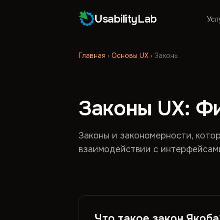
UsabilityLab
Усл
Главная
›
Основы UX
›
Законы
Законы UX: Фи
Законы и закономерности, кото
взаимодействии с интерфейсами:
Что такое закон Якоба