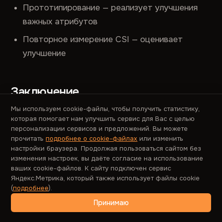
Прототипирование — реализует улучшения
важных атрибутов
Повторное измерение CSI — оценивает
улучшение
Заключение
Мы используем cookie-файлы, чтобы получить статистику,
CSI (Customer Satisfaction Index) представляет
которая помогает нам улучшить сервис для Вас с целью
собой мощный инструмент для комплексной
персонализации сервисов и предложений. Вы можете
прочитать
подробнее о cookie-файлах
или изменить
оценки пользовательского опыта, выделяющийся
настройки браузера. Продолжая пользоваться сайтом без
среди других метрик своим уникальным
изменения настроек, вы даёте согласие на использование
ваших cookie-файлов. К сайту подключен сервис
подходом к измерению не только
Яндекс.Метрика, который также использует файлы cookie
удовлетворенности различными аспектами
(
подробнее
).
продукта, но и их важности для пользователей.
Принимаю
Эта двойная оценка делает CSI особенно