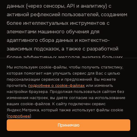
данных (через сенсоры, API и аналитику) с
активной рефлексией пользователей, созданием
более интеллектуальных инструментов с
элементами машинного обучения для
адаптивного сбора данных и контекстно-
зависимых подсказок, а также с разработкой
более эффективных методов анализа больших
объемов качественных данных.
Мы используем cookie-файлы, чтобы получить статистику,
которая помогает нам улучшить сервис для Вас с целью
персонализации сервисов и предложений. Вы можете
Несмотря на вызовы, связанные с мотивацией
прочитать
подробнее о cookie-файлах
или изменить
участников и анализом разнородных данных,
настройки браузера. Продолжая пользоваться сайтом без
дневниковое исследование продолжает
изменения настроек, вы даёте согласие на использование
ваших cookie-файлов. К сайту подключен сервис
оставаться незаменимым инструментом для
Яндекс.Метрика, который также использует файлы cookie
создания продуктов, учитывающих
(
подробнее
).
долгосрочные паттерны поведения,
Принимаю
контекстуальные факторы и эволюцию