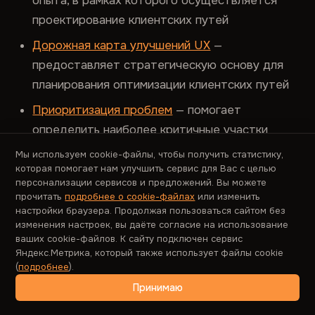
опыта, в рамках которого осуществляется
проектирование клиентских путей
Дорожная карта улучшений UX
—
предоставляет стратегическую основу для
планирования оптимизации клиентских путей
Приоритизация проблем
— помогает
определить наиболее критичные участки
клиентских путей для оптимизации
Мы используем cookie-файлы, чтобы получить статистику,
которая помогает нам улучшить сервис для Вас с целью
Метод Кано
— позволяет выявить ключевые
персонализации сервисов и предложений. Вы можете
элементы опыта, требующие внимания на
прочитать
подробнее о cookie-файлах
или изменить
настройки браузера. Продолжая пользоваться сайтом без
уровне клиентских путей
изменения настроек, вы даёте согласие на использование
ваших cookie-файлов. К сайту подключен сервис
Яндекс.Метрика, который также использует файлы cookie
Дополняющие методы
(
подробнее
).
Customer Journey Map (CJM)
— визуализирует
Принимаю
клиентский путь и выявляет проблемные