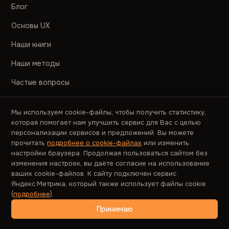
Блог
Основы UX
Наши книги
Наши методы
Частые вопросы
RSS-лента
Мы используем cookie-файлы, чтобы получить статистику,
Карта сайта
которая помогает нам улучшить сервис для Вас с целью
персонализации сервисов и предложений. Вы можете
прочитать
подробнее о cookie-файлах
или изменить
КОНТАКТЫ
настройки браузера. Продолжая пользоваться сайтом без
изменения настроек, вы даёте согласие на использование
8 800 511-52-48
ваших cookie-файлов. К сайту подключен сервис
Яндекс.Метрика, который также использует файлы cookie
info@usabilitylab.ru
(
подробнее
).
г. Москва, Берёзовая аллея, 14Бс4, офис 320
Принимаю
ПРЕСС-СЛУЖБА