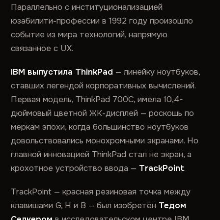
Параллельно с институционализацией
юзабилити-профессии в 1992 году произошло
событие из мира технологий, напрямую
связанное с UX.
IBM выпустила ThinkPad
— линейку ноутбуков,
ставших легендой корпоративных вычислений.
Первая модель, ThinkPad 700C, имела 10,4-
дюймовый цветной ЖК-дисплей — роскошь по
меркам эпохи, когда большинство ноутбуков
довольствовались монохромными экранами. Но
главной инновацией ThinkPad стал не экран, а
крохотное устройство ввода —
TrackPoint
.
TrackPoint — красная резиновая точка между
клавишами G, H и B — был изобретён
Тедом
Селкером
в исследовательском центре IBM