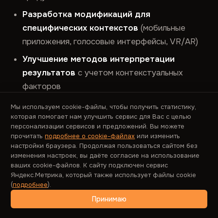
Разработка модификаций для
специфических контекстов
(мобильные
приложения, голосовые интерфейсы, VR/AR)
Улучшение методов интерпретации
результатов
с учетом контекстуальных
факторов
Создание гибридных подходов
,
Мы используем cookie-файлы, чтобы получить статистику,
которая помогает нам улучшить сервис для Вас с целью
комбинирующих UMUX-lite с автоматическим
персонализации сервисов и предложений. Вы можете
сбором поведенческих данных
прочитать
подробнее о cookie-файлах
или изменить
настройки браузера. Продолжая пользоваться сайтом без
В эпоху, когда каждый момент взаимодействия
изменения настроек, вы даёте согласие на использование
ваших cookie-файлов. К сайту подключен сервис
пользователя с продуктом ценен, а каждый бит
Яндекс.Метрика, который также использует файлы cookie
данных может привести к ценным инсайтам,
(
подробнее
).
UMUX-lite предлагает сбалансированный подход
Принимаю
к измерению юзабилити — достаточно