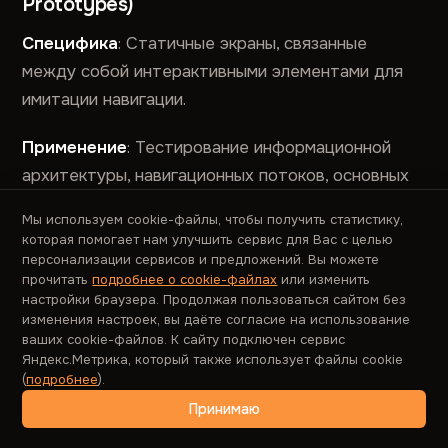
Prototypes)
Специфика
: Статичные экраны, связанные
между собой интерактивными элементами для
имитации навигации.
Применение
: Тестирование информационной
архитектуры, навигационных потоков, основных
пользовательских сценариев.
Мы используем cookie-файлы, чтобы получить статистику,
которая помогает нам улучшить сервис для Вас с целью
Особенности
: Относительно быстрые в
персонализации сервисов и предложений. Вы можете
создании, позволяют пользователям “пройти”
прочитать
подробнее о cookie-файлах
или изменить
настройки браузера. Продолжая пользоваться сайтом без
через основные сценарии, хорошо подходят для
изменения настроек, вы даёте согласие на использование
удаленного тестирования.
ваших cookie-файлов. К сайту подключен сервис
Яндекс.Метрика, который также использует файлы cookie
(
подробнее
).
Высокоточные интерактивные
Принимаю
прототипы (High-Fidelity Interactive
Prototypes)