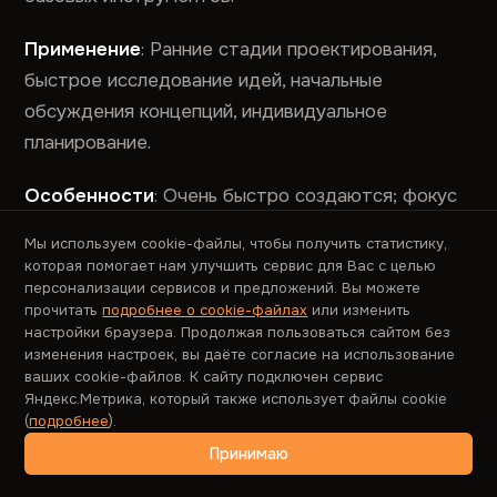
Применение
: Ранние стадии проектирования,
быстрое исследование идей, начальные
обсуждения концепций, индивидуальное
планирование.
Особенности
: Очень быстро создаются; фокус
на основных блоках и общей композиции;
Мы используем cookie-файлы, чтобы получить статистику,
используют абстрактные обозначения для
которая помогает нам улучшить сервис для Вас с целью
контента; не требуют специальных навыков или
персонализации сервисов и предложений. Вы можете
прочитать
подробнее о cookie-файлах
или изменить
инструментов; легко модифицируются.
настройки браузера. Продолжая пользоваться сайтом без
изменения настроек, вы даёте согласие на использование
ваших cookie-файлов. К сайту подключен сервис
Среднедетализированные вайрфреймы
Яндекс.Метрика, который также использует файлы cookie
(Mid-fidelity wireframes)
(
подробнее
).
Принимаю
Специфика
: Более структурированные и точные
представления интерфейса, обычно