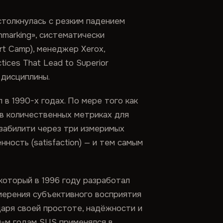
столкнулась с резким падением
hmarking», систематически
rt Camp), менеджер Xerox,
tices That Lead to Superior
 дисциплины.
в 1990-х годах. По мере того как
 в количественных метриках для
юзабилити через три измеримых
нность (satisfaction) — и тем самым
который в 1996 году разработал
змерения субъективного восприятия
аря своей простоте, надёжности и
-м годам SUS применялся в