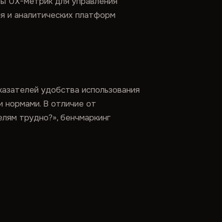
ры UX-метрик для управления
я и аналитических платформ
казателей удобства использования
и нормами. В отличие от
елям трудно?», бенчмаркинг