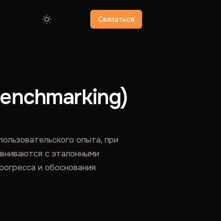
Связаться
enchmarking)
пользовательского опыта, при
авниваются с эталонными
рогресса и обоснования