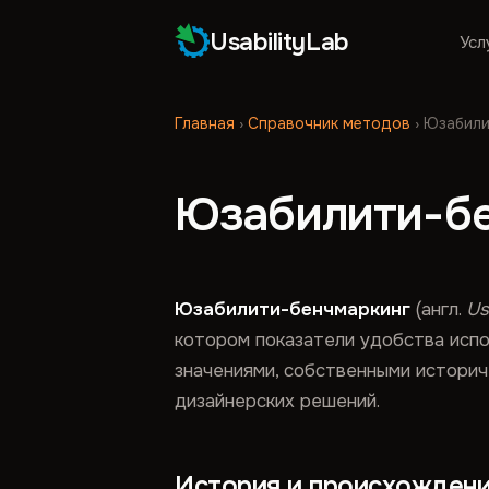
UsabilityLab
Усл
Главная
›
Справочник методов
›
Юзабилит
Юзабилити-бен
Юзабилити-бенчмаркинг
(англ.
Us
котором показатели удобства исп
значениями, собственными историч
дизайнерских решений.
История и происхожден