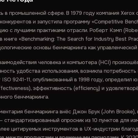
ь в промышленной сфере. В 1979 году компания Xerox 
конкурентов и запустила программу «Competitive Benc
цию с лучшими практиками отрасли. Роберт Кэмп (Robe
книге «Benchmarking: The Search for Industry Best Prac
дологические основы бенчмаркинга как управленческой
заимодействия человека и компьютера (HCI) произошёл 
нность удобства использования, возникла потребность
ISO 9241-11, опубликованный в 1998 году, определил 
ectiveness), эффективность (efficiency) и удовлетворё
ного бенчмаркинга.
ментария бенчмаркинга внёс Джон Брук (John Brooke), 
) — стандартизированный опросник из 10 пунктов для и
олее цитируемых инструментов в UX-индустрии благод
ов между продуктами и временными периодами. К 2020