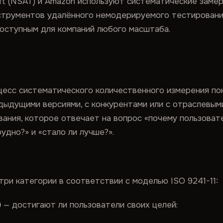
oft (NSAT) и Amazon используют систематические заме
нструментов удалённого немодерируемого тестировани
оступным для компаний любого масштаба.
цесс систематического количественного измерения по
едыдущими версиями, с конкурентами или с отраслевым
ания, которое отвечает на вопрос «почему пользоват
удно?» и «стало ли лучше?».
три категории в соответствии с моделью ISO 9241-11:
)
— достигают ли пользователи своих целей: