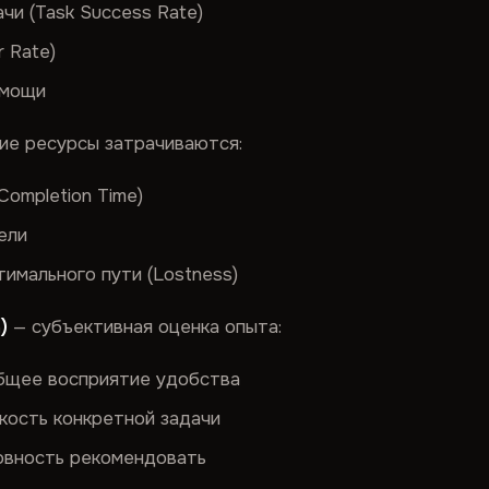
чи (Task Success Rate)
 Rate)
омощи
ие ресурсы затрачиваются:
Completion Time)
ели
имального пути (Lostness)
)
— субъективная оценка опыта:
 общее восприятие удобства
гкость конкретной задачи
товность рекомендовать