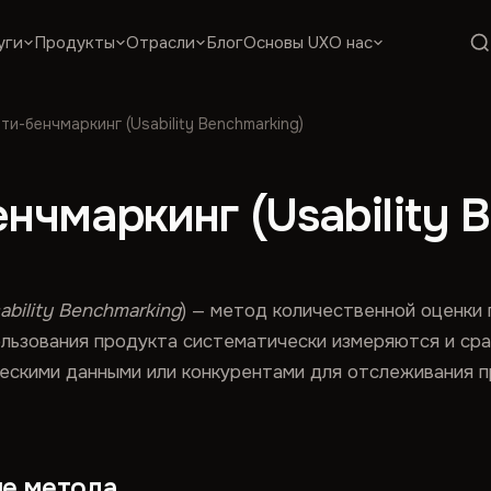
уги
Продукты
Отрасли
Блог
Основы UX
О нас
и-бенчмаркинг (Usability Benchmarking)
чмаркинг (Usability B
ability Benchmarking
) — метод количественной оценки 
ользования продукта систематически измеряются и ср
ескими данными или конкурентами для отслеживания п
ие метода