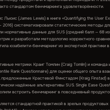
акто стандартом бенчмаркинга удовлетворённости.
ьюис (James Lewis) в книге «Quantifying the User Exper
е — 2016) систематизировали статистические методы д
ли нормативные данные для SUS (средний балл — 68 из 
етрик и разработали методологию корректного сравне
тила юзабилити-бенчмаркинг из экспертной практики 
ивные метрики. Краиг Томлин (Craig Tomlin) и команда
entile Rank Questionnaire) для оценки общего опыта вз
предложенные Крастевой Финстадом (Kraig Finstad) в
ически надёжные альтернативы SUS. Single Ease Questi
волили встроить бенчмаркинг в повседневный продукто
ляется стандартной практикой в зрелых продуктовых 