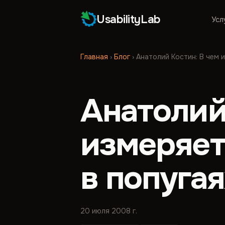
UsabilityLab
Усл
Главная
›
Блог
›
Анатолий Костин: В чем и
Анатолий
измеряет
в попугаях
20 июля 2008 г.