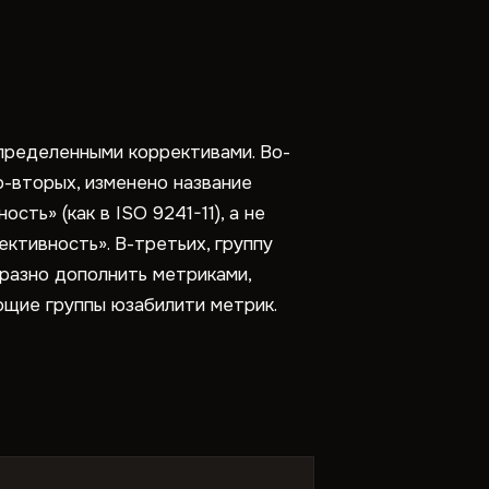
определенными коррективами. Во-
о-вторых, изменено название
ть» (как в ISO 9241-11), а не
ктивность». В-третьих, группу
бразно дополнить метриками,
щие группы юзабилити метрик.