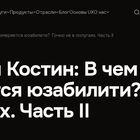
уги
Продукты
Отрасли
Блог
Основы UX
О нас
змеряется юзабилити? Точно не в попугаях. Часть II
 Костин: В чем
ся юзабилити?
. Часть II