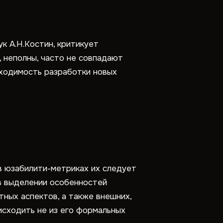
к А.Н.Костин, критикует
, неполны, часто не совпадают
бходимость разработки новых
в юзабилити-метриках их следует
в выделении особенностей
тных аспектов, а также внешних,
исходить не из его формальных