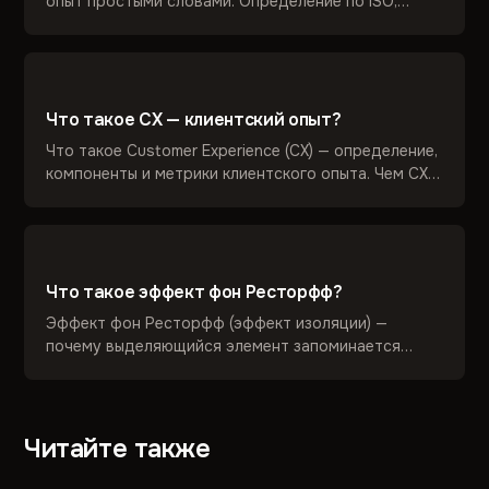
опыт простыми словами. Определение по ISO,
компоненты, методы UX-анализа и оценки. Чем UX
отличается от юзабилити, UI и CX. Практика
UsabilityLab с 2006 года.
Что такое CX — клиентский опыт?
Что такое Customer Experience (CX) — определение,
компоненты и метрики клиентского опыта. Чем CX
отличается от UX. Как UsabilityLab помогает
проектировать CX.
Что такое эффект фон Ресторфф?
Эффект фон Ресторфф (эффект изоляции) —
почему выделяющийся элемент запоминается
лучше. Механизмы, примеры в UX-дизайне и
применение в проектах UsabilityLab.
Читайте также