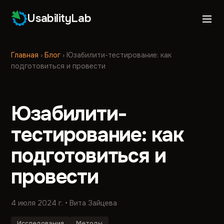
UsabilityLab
Главная
›
Блог
›
Юзабилити-тестирование: как
подготовиться и провести
Юзабилити-
тестирование: как
подготовиться и
провести
4 июля 2024 г.
• Вита Зайцева
Исследования
Методы