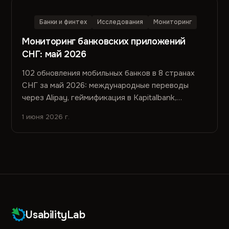
Банки и финтех
Исследования
Мониторинг
Мониторинг банковских приложений
СНГ: май 2026
102 обновления мобильных банков в 8 странах
СНГ за май 2026: международные переводы
через Alipay, геймификация в Kapitalbank,
онлайн-овердрафт в DemirBank, суперапп Bank
1 июня 2026 г.
CenterCredit и другие ключевые релизы.
UsabilityLab