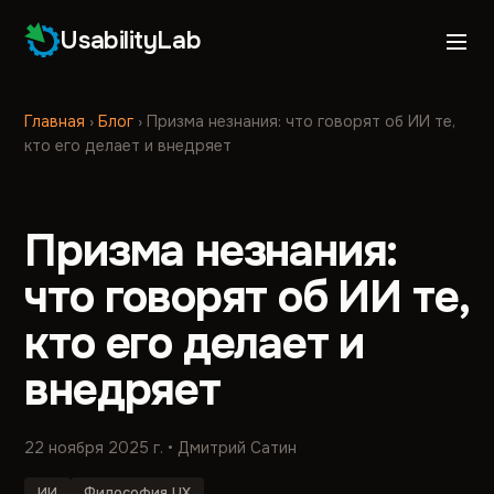
UsabilityLab
Главная
›
Блог
›
Призма незнания: что говорят об ИИ те,
кто его делает и внедряет
Призма незнания:
что говорят об ИИ те,
кто его делает и
внедряет
22 ноября 2025 г.
• Дмитрий Сатин
ИИ
Философия UX