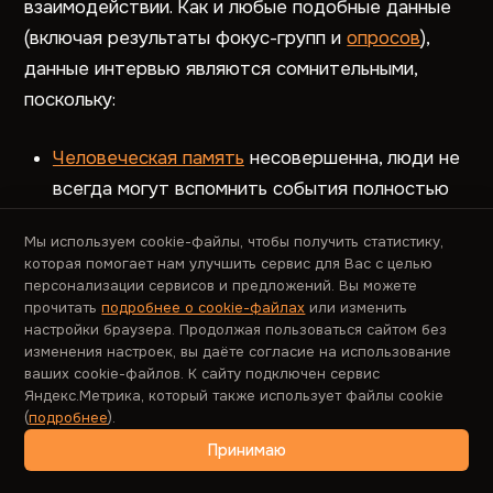
взаимодействии. Как и любые подобные данные
(включая результаты фокус-групп и
опросов
),
данные интервью являются сомнительными,
поскольку:
Человеческая память
несовершенна, люди не
всегда могут вспомнить события полностью
или точно.
Мы используем cookie-файлы, чтобы получить статистику,
Участники не знают, что именно важно для
которая помогает нам улучшить сервис для Вас с целью
персонализации сервисов и предложений. Вы можете
интервьюера, поэтому иногда упускают
прочитать
подробнее о cookie-файлах
или изменить
детали. Они обычно не считают
настройки браузера. Продолжая пользоваться сайтом без
незначительные взаимодействия достаточно
изменения настроек, вы даёте согласие на использование
ваших cookie-файлов. К сайту подключен сервис
важными, чтобы о них вспоминать.
Яндекс.Метрика, который также использует файлы cookie
(
подробнее
).
Некоторые люди горды или закрыты, другие
Принимаю
застенчивы и легко смущаются. Поэтому не
все могут свободно делиться с незнакомым