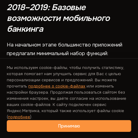
2018
–
2019: Базовые
возможности мобильного
банкинга
На начальном этапе большинство приложений
предлагали минимальный набор функций:
Мы используем cookie-файлы, чтобы получить статистику,
Просмотр баланса и истории операций;
которая помогает нам улучшить сервис для Вас с целью
персонализации сервисов и предложений. Вы можете
Простые переводы между своими счетами;
прочитать
подробнее о cookie-файлах
или изменить
Оплата ограниченного набора услуг;
настройки браузера. Продолжая пользоваться сайтом без
изменения настроек, вы даёте согласие на использование
Предварительная регистрация в отделении
ваших cookie-файлов. К сайту подключен сервис
Яндекс.Метрика, который также использует файлы cookie
банка (для многих приложений).
(
подробнее
).
Принимаю