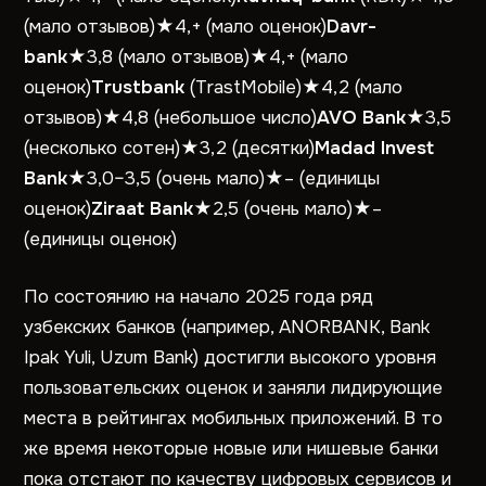
(мало отзывов)★4,+ (мало оценок)
Davr-
bank
★3,8 (мало отзывов)★4,+ (мало
оценок)
Trustbank
(TrastMobile)★4,2 (мало
отзывов)★4,8 (небольшое число)
AVO Bank
★3,5
(несколько сотен)★3,2 (десятки)
Madad Invest
Bank
★3,0–3,5 (очень мало)★– (единицы
оценок)
Ziraat Bank
★2,5 (очень мало)★–
(единицы оценок)
По состоянию на начало 2025 года ряд
узбекских банков (например, ANORBANK, Bank
Ipak Yuli, Uzum Bank) достигли высокого уровня
пользовательских оценок и заняли лидирующие
места в рейтингах мобильных приложений. В то
же время некоторые новые или нишевые банки
пока отстают по качеству цифровых сервисов и