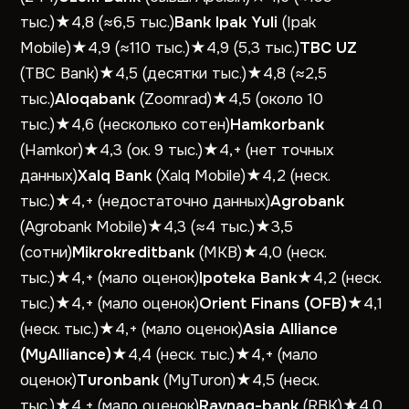
тыс.)★4,8 (≈6,5 тыс.)
Bank Ipak Yuli
(Ipak
Mobile)★4,9 (≈110 тыс.)★4,9 (5,3 тыс.)
TBC UZ
(TBC Bank)★4,5 (десятки тыс.)★4,8 (≈2,5
тыс.)
Aloqabank
(Zoomrad)★4,5 (около 10
тыс.)★4,6 (несколько сотен)
Hamkorbank
(Hamkor)★4,3 (ок. 9 тыс.)★4,+ (нет точных
данных)
Xalq Bank
(Xalq Mobile)★4,2 (неск.
тыс.)★4,+ (недостаточно данных)
Agrobank
(Agrobank Mobile)★4,3 (≈4 тыс.)★3,5
(сотни)
Mikrokreditbank
(MKB)★4,0 (неск.
тыс.)★4,+ (мало оценок)
Ipoteka Bank
★4,2 (неск.
тыс.)★4,+ (мало оценок)
Orient Finans (OFB)
★4,1
(неск. тыс.)★4,+ (мало оценок)
Asia Alliance
(MyAlliance)
★4,4 (неск. тыс.)★4,+ (мало
оценок)
Turonbank
(MyTuron)★4,5 (неск.
тыс.)★4,+ (мало оценок)
Ravnaq-bank
(RBK)★4,0