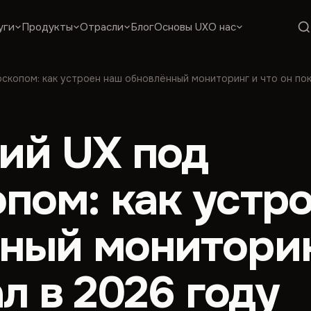
уги
Продукты
Отрасли
Блог
Основы UX
О нас
скопом: как устроен наш обновлённый мониторинг и что он по
ий UX под
пом: как устр
ный мониторин
л в 2026 году