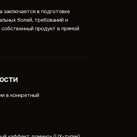
а заключается в подготовке
альных болей, требований и
 собственный продукт в прямой
ности
ии в конкретный
мый «эффект домино» (UX-тупик)