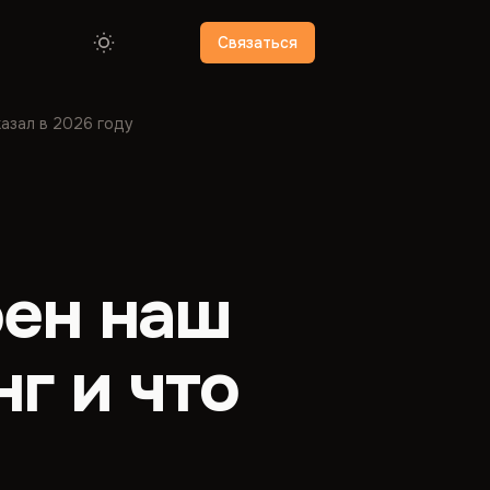
Связаться
казал в 2026 году
оен наш
г и что