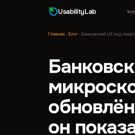
UsabilityLab
Усл
Главная
›
Блог
›
Банковский UX под микро
Банковск
микроско
обновлён
он показа