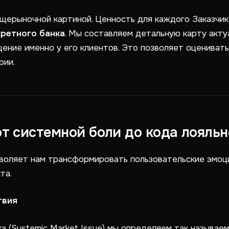
щерыночной картиной. Ценность для каждого Заказчик
кретного банка
. Мы составляем детальную карту акту
ние именно у его клиентов. Это позволяет оценивать
рии.
от системной боли до кода лояль
воляет нам трансформировать пользовательские эмоц
та.
твия
а (Systemic Market Issue) мы определяем так называе