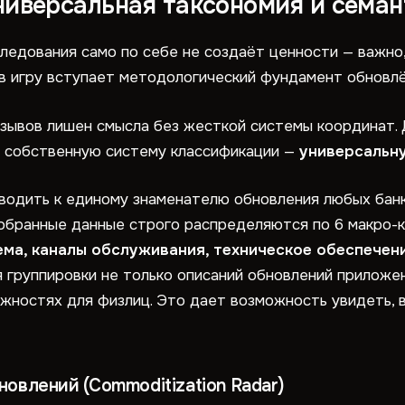
ниверсальная таксономия и семан
едования само по себе не создаёт ценности — важно,
в игру вступает методологический фундамент обновлё
тзывов лишен смысла без жесткой системы координат. 
и собственную систему классификации —
универсальн
водить к единому знаменателю обновления любых банк
собранные данные строго распределяются по 6 макро-
ема, каналы обслуживания, техническое обеспечен
 группировки не только описаний обновлений приложени
жностях для физлиц. Это дает возможность увидеть, 
овлений (Commoditization Radar)