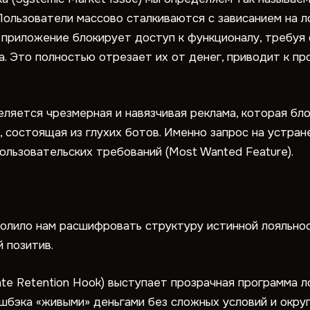
Пользователи массово сталкиваются с зависанием на л
а приложение блокирует доступ к функционалу, требуя 
а. Это полностью отрезает их от денег, приводит к п
ляется чрезмерная и навязчивая реклама, которая бло
состоящая из глухих ботов. Именно запрос на устран
льзовательских требований (Most Wanted Feature).
олило нам расшифровать структуру истинной лояльнос
 позитив.
ate Retention Hook) выступает прозрачная программа 
эшбэка «живыми» деньгами без сложных условий и окру