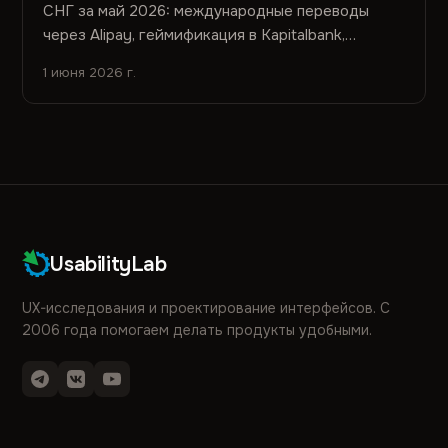
СНГ за май 2026: международные переводы
через Alipay, геймификация в Kapitalbank,
онлайн-овердрафт в DemirBank, суперапп Bank
1 июня 2026 г.
CenterCredit и другие ключевые релизы.
UsabilityLab
UX-исследования и проектирование интерфейсов. С
2006 года помогаем делать продукты удобными.