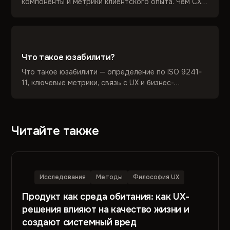
компоненты и метрики клиентского опыта. Чем CX
отличается от UX. Как UsabilityLab помогает
проектировать CX.
Что такое юзабилити?
Что такое юзабилити — определение по ISO 9241-
11, ключевые метрики, связь с UX и бизнес-
ценность. Как UsabilityLab оценивает и улучшает
удобство интерфейсов.
Читайте также
Исследования
Методы
Философия UX
Продукт как среда обитания: как UX-
решения влияют на качество жизни и
создают системный вред