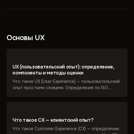
Основы UX
UX (пользовательский опыт): определение,
компоненты и методы оценки
Что такое UX (User Experience) — пользовательский
опыт простыми словами. Определение по ISO,
компоненты, методы UX-анализа и оценки. Чем UX
отличается от юзабилити, UI и CX. Практика
UsabilityLab с 2006 года.
Что такое CX — клиентский опыт?
Что такое Customer Experience (CX) — определение,