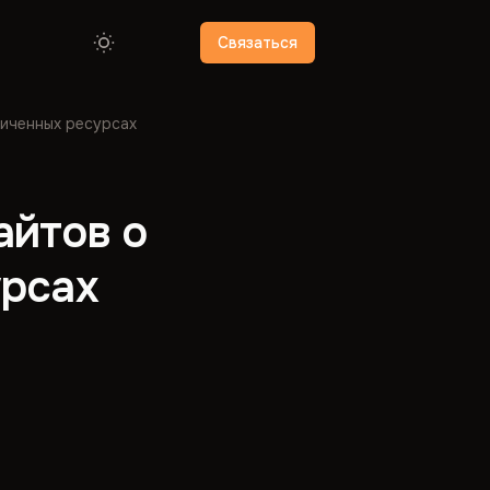
Связаться
ниченных ресурсах
айтов о
урсах