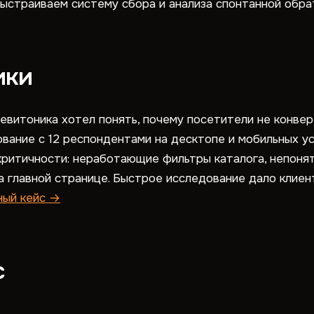
ыстраиваем систему сбора и анализа спонтанной обра
ики
евитоника хотел понять, почему посетители не конве
вание с 12 респондентами на десктопе и мобильных ус
 критичности: неработающие фильтры каталога, непоня
а главной странице. Быстрое исследование дало клиен
ный кейс →
с