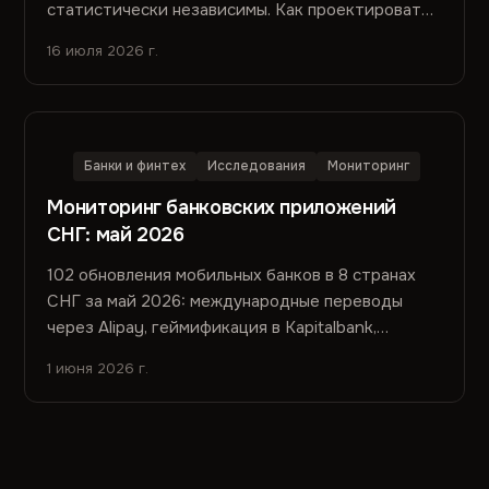
статистически независимы. Как проектировать
медицинские интерфейсы, когда показатели
16 июля 2026 г.
удобства не отражают показатели пользы.
Банки и финтех
Исследования
Мониторинг
Мониторинг банковских приложений
СНГ: май 2026
102 обновления мобильных банков в 8 странах
СНГ за май 2026: международные переводы
через Alipay, геймификация в Kapitalbank,
онлайн-овердрафт в DemirBank, суперапп Bank
1 июня 2026 г.
CenterCredit и другие ключевые релизы.