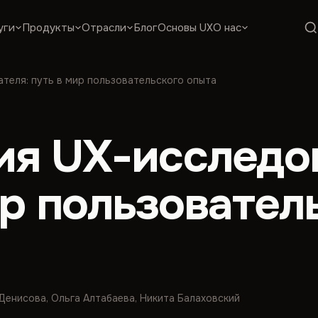
уги
Продукты
Отрасли
Блог
Основы UX
О нас
теля: путь в мир пользовательского опыта
я UX-исследов
ир пользовател
 Денисова, Ольга Алтабаева, Никита Балаховский