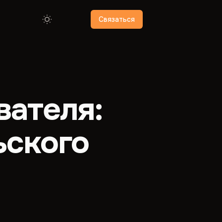
Связаться
ателя:
ьского