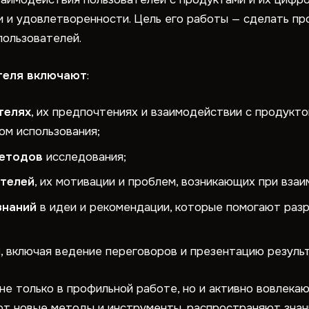
 и удовлетворенности. Цель его работы — сделать п
пользователей.
теля включают
:
телях
, их предпочтениях и взаимодействии с продукто
ом использования;
методов
исследования;
ателей
, их мотивации и проблем, возникающих при вза
знаний
в идеи и рекомендации, которые помогают раз
м
, включая ведение переговоров и презентацию резуль
е только в профильной работе, но и активно вовлека
т новые методы и инструменты, распространяют знан