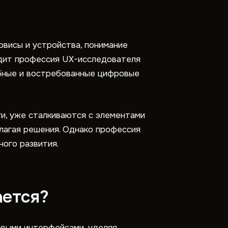
рвисы и устройства, понимание
одит профессия UX-исследователя
обные и востребованные цифровые
ги, уже сталкиваются с элементами
лагая решения. Однако профессия
ого развития.
ается?
овыми интерфейсами, уделяя