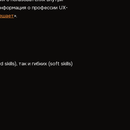
информация о профессии UX-
решает
».
s), так и гибких (soft skills)