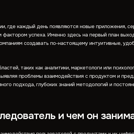
и, где каждый день появляются новые приложения, се
м фактором успеха. Именно здесь на первый план вых
 компаниям создавать по-настоящему интуитивные, уд
астей, таких как аналитики, маркетологи или психоло
выявляя проблемы взаимодействия с продуктом и пред
ого подхода, глубоких знаний методологий и постоянн
ледователь и чем он заним
заимодействия пользователей с продуктами и их цифр