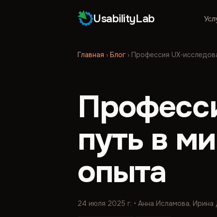
UsabilityLab
Усл
Главная
›
Блог
›
Профессия UX-исследова
Професси
путь в м
опыта
24 июля 2025 г.
• Анна Исламова, Ирина