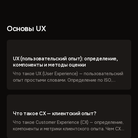
Основы UX
UX (пользовательский опыт): определение,
компоненты и методы оценки
Что такое UX (User Experience) — пользовательский
опыт простыми словами. Определение по ISO,
компоненты, методы UX-анализа и оценки. Чем UX
отличается от юзабилити, UI и CX. Практика
UsabilityLab с 2006 года.
Что такое CX — клиентский опыт?
Что такое Customer Experience (CX) — определение,
компоненты и метрики клиентского опыта. Чем CX
отличается от UX. Как UsabilityLab помогает