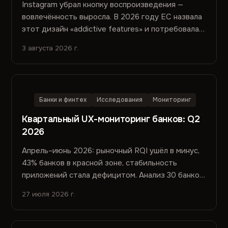
Instagram убрал кнопку воспроизведения —
вовлечённость выросла. В 2026 году EC назвала
этот дизайн «addictive features» и потребовала
переделать. Вред не попал в метрики. Почему —
3 августа 2026 г.
и что с этим делать.
Банки и финтех
Исследования
Мониторинг
Квартальный UX-мониторинг банков: Q2
2026
Апрель–июнь 2026: рыночный RQI ушёл в минус,
43% банков в красной зоне, стабильность
приложений стала дефицитом. Анализ 30 банков,
127 релизов и семантики отзывов из сторов.
27 июля 2026 г.