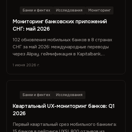
Банки и финтех
Исследования
Мониторинг
Мониторинг банковских приложений
СНГ: май 2026
102 обновления мобильных банков в 8 странах
СНГ за май 2026: международные переводы
через Alipay, геймификация в Kapitalbank,
онлайн-овердрафт в DemirBank, суперапп Bank
1 июня 2026 г.
CenterCredit и другие ключевые релизы.
Банки и финтех
Исследования
Квартальный UX-мониторинг банков: Q1
2026
Первый квартальный срез мобильного банкинга:
15 банков в рейтинге UXSI, 800 отзывов из