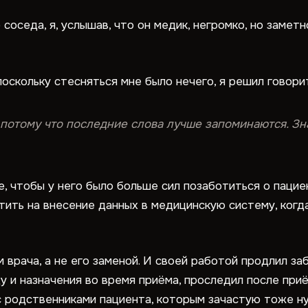
оседа, я, услышав, что он медик, негромко, но заметно
поскольку стесняться мне было нечего, я решил говори
потому что последние слова лучше запоминаются. Знач
е, чтобы у него было больше сил позаботиться о пацие
тить на внесение данных в медицинскую систему, когда
 врача, а не его заменой. И своей работой продлил за
у и назначения во время приёма, проследил после при
 с родственниками пациента, которым зачастую тоже н