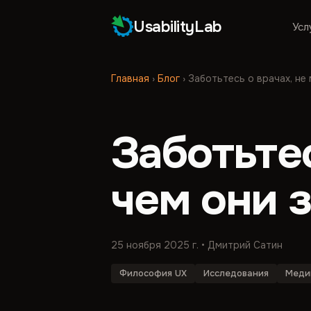
UsabilityLab
Усл
Главная
›
Блог
›
Заботьтесь о врачах, не
Заботьтес
чем они з
25 ноября 2025 г.
• Дмитрий Сатин
Философия UX
Исследования
Меди