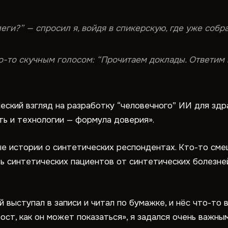
леги?” — спросил я, войдя в спикерскую, где уже соб
о-то скучным голосом: “Прочитаем доклады. Ответим н
ческий взгляд на разработку “человечного” ИИ для здр
ть и технологии — формула доверия».
е истории о синтетических респондентах. Кто-то сме
ь синтетических пациентов от синтетических болезней»
 выступал в записи и читал по бумажке, и нёс что-то 
ост, как он может показаться», я задался очень важны