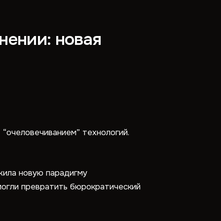
нении: новая
 “очеловечиванием” технологий.
жила новую парадигму
смогли превратить бюрократический