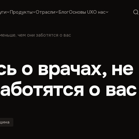
уги
Продукты
Отрасли
Блог
Основы UX
О нас
 меньше, чем они заботятся о вас
ь о врачах, не
аботятся о вас
цина