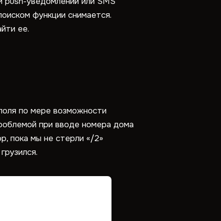
щи push-уведомлений или SMS
поиском функции снимается.
йти ее.
 поля по мере возможности
проблемой при вводе номера дома
р, пока мы не стерли «/2»
грузился.