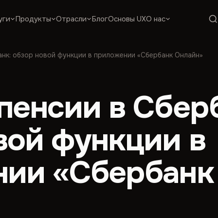
уги
Продукты
Отрасли
Блог
Основы UX
О нас
анк: обзор новой функции в приложении «Сбербанк Онлайн»
пенсии в Сбер
вой функции в
ии «Сбербанк