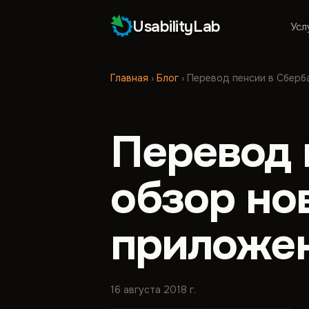
UsabilityLab
Усл
Главная
›
Блог
›
Перевод пенсии в Сберб
Перевод 
обзор но
приложен
16 августа 2018 г.