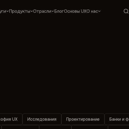
уги
Продукты
Отрасли
Блог
Основы UX
О нас
офия UX
Исследования
Проектирование
Банки и 