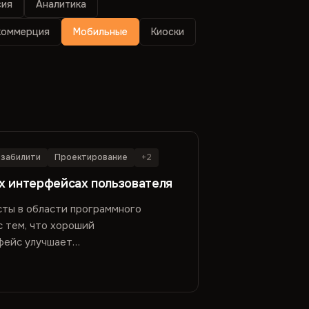
сия
Аналитика
коммерция
Мобильные
Киоски
забилити
Проектирование
+2
х интерфейсах пользователя
сты в области программного
с тем, что хороший
фейс улучшает
влекат...