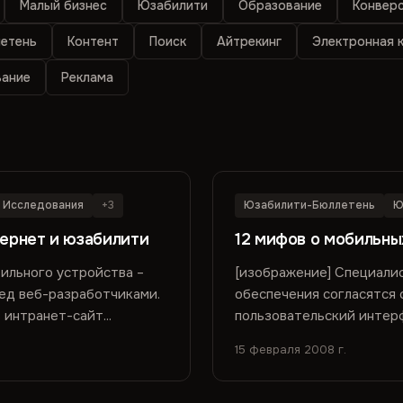
Малый бизнес
Юзабилити
Образование
Конвер
етень
Контент
Поиск
Айтрекинг
Электронная 
вание
Реклама
Исследования
+3
Юзабилити-Бюллетень
Ю
ернет и юзабилити
12 мифов о мобильны
бильного устройства –
[изображение] Специали
ред веб-разработчиками.
обеспечения согласятся 
 интранет-сайт...
пользовательский интер
производительность и при
15 февраля 2008 г.