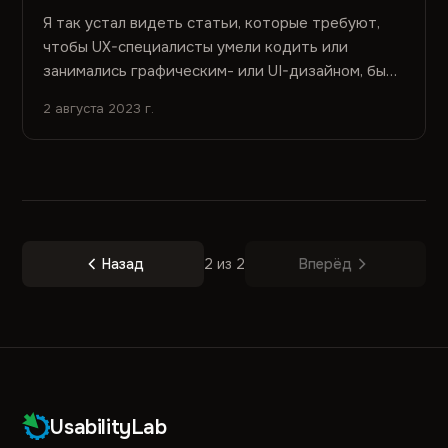
Я так устал видеть статьи, которые требуют,
чтобы UX-специалисты умели кодить или
занимались графическим- или UI-дизайном, были
продакт оунерами или учились...
2 августа 2023 г.
Назад
2 из 2
Вперёд
UsabilityLab